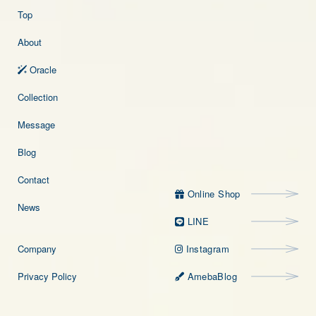
Top
About
Oracle
Collection
Message
Blog
Contact
Online Shop
Online Shop
News
LINE
LINE
Company
Instagram
Instagram
Privacy Policy
AmebaBlog
AmebaBlog