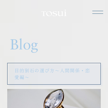
TOSUI
Blog
目的別石の選び方〜人間関係・恋
愛編〜