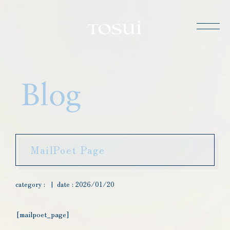
TOSUI
Blog
MailPoet Page
category :
|
date :
2026/01/20
[mailpoet_page]