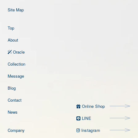
Site Map
Top
About
Oracle
Collection
Message
Blog
Contact
Online Shop
Online Shop
News
LINE
LINE
Company
Instagram
Instagram